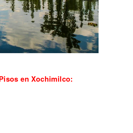
 Pisos en Xochimilco: