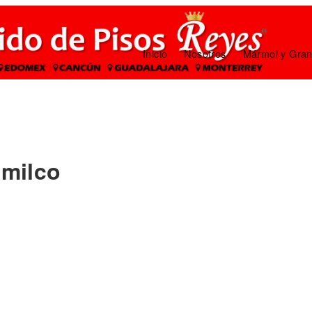
Inicio
Nosotros
Mármol y Gran
imilco