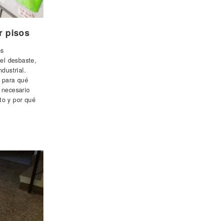
ar pisos
os
 el desbaste,
dustrial.
 para qué
 necesario
to y por qué