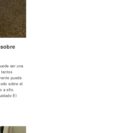
 sobre
puede ser una
 tantos
lmente puede
todo sobre el
 a ello.
cuidado El