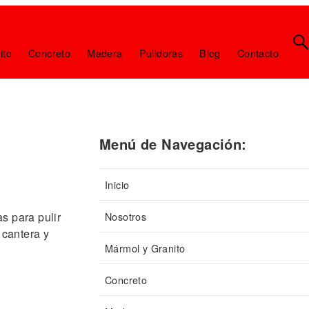
ito
Concreto
Madera
Pulidoras
Blog
Contacto
Menú de Navegación:
Inicio
Nosotros
s para pulir
 cantera y
Mármol y Granito
Concreto