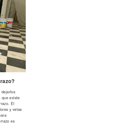
rrazo?
 dejarlos
 que existe
rrazo. El
lores y vetas
para
errazo es