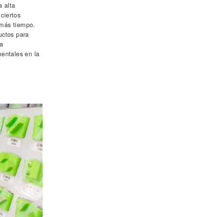
a alta
 ciertos
 más tiempo.
uctos para
da
mentales en la