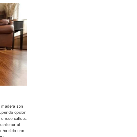
e madera son
stupenda opción
 ofrece calidez
mantener el
a ha sido uno
ura,