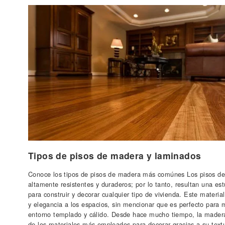
Tipos de pisos de madera y laminados
Conoce los tipos de pisos de madera más comúnes Los pisos d
altamente resistentes y duraderos; por lo tanto, resultan una e
para construir y decorar cualquier tipo de vivienda. Este material
y elegancia a los espacios, sin mencionar que es perfecto para 
entorno templado y cálido. Desde hace mucho tiempo, la mader
de los materiales más empleados para decorar gracias a su text