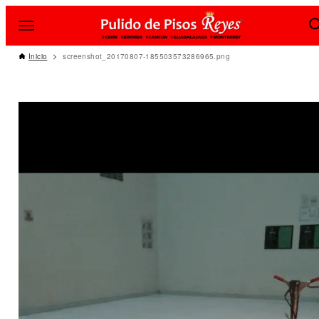
Inicio
screenshot_20170807-185503573286965.png