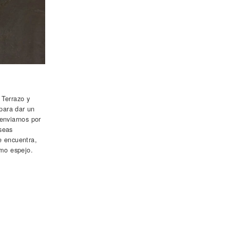
 Terrazo y
para dar un
 enviarnos por
seas
se encuentra,
omo espejo.