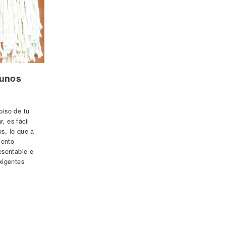
gunos
piso de tu
, es fácil
os, lo que a
iento
esentable e
xigentes