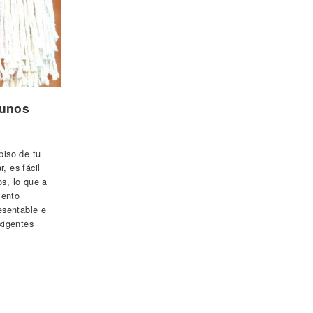
gunos
piso de tu
, es fácil
os, lo que a
iento
esentable e
xigentes